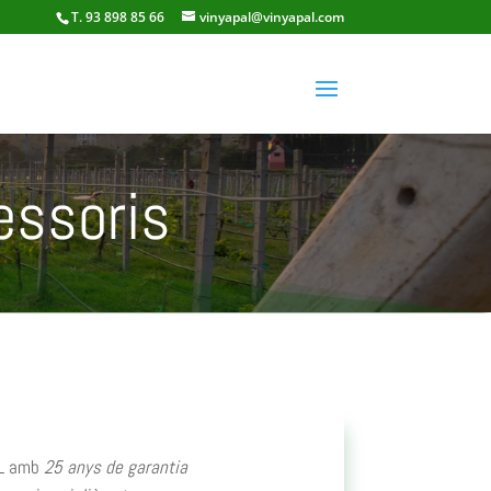
T. 93 898 85 66
vinyapal@vinyapal.com
essoris
TL amb
25 anys de garantia