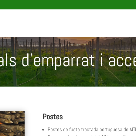
als d’emparrat i acc
Postes
Postes de fusta tractada portuguesa de M